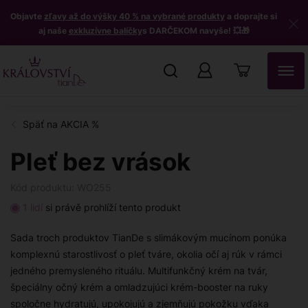
Objavte
zľavy až do výšky 40 % na vybrané produkty
a doprajte si
aj naše
exkluzívne balíčky
s DARČEKOM navyše! 💥🎁
Pleť bez vrások
Kód produktu: WO255
1 lidí
si právě prohlíží tento produkt
Sada troch produktov TianDe s slimákovým mucínom ponúka
komplexnú starostlivosť o pleť tváre, okolia očí aj rúk v rámci
jedného premysleného rituálu. Multifunkčný krém na tvár,
špeciálny očný krém a omladzujúci krém-booster na ruky
spoločne hydratujú, upokojujú a zjemňujú pokožku vďaka