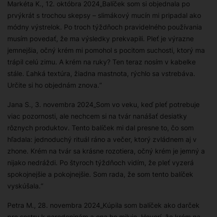
Markéta K., 12. októbra 2024
„Balíček som si objednala po
prvýkrát s trochou skepsy – slimákový mucín mi pripadal ako
módny výstrelok. Po troch týždňoch pravidelného používania
musím povedať, že ma výsledky prekvapili. Pleť je výrazne
jemnejšia, očný krém mi pomohol s pocitom suchosti, ktorý ma
trápil celú zimu. A krém na ruky? Ten teraz nosím v kabelke
stále. Ľahká textúra, žiadna mastnota, rýchlo sa vstrebáva.
Určite si ho objednám znova.“
Jana S., 3. novembra 2024
„Som vo veku, keď pleť potrebuje
viac pozornosti, ale nechcem si na tvár nanášať desiatky
rôznych produktov. Tento balíček mi dal presne to, čo som
hľadala: jednoduchý rituál ráno a večer, ktorý zvládnem aj v
zhone. Krém na tvár sa krásne rozotiera, očný krém je jemný a
nijako nedráždi. Po štyroch týždňoch vidím, že pleť vyzerá
spokojnejšie a pokojnejšie. Som rada, že som tento balíček
vyskúšala.“
Petra M., 28. novembra 2024
„Kúpila som balíček ako darček
pre sestru k narodeninám a ona ho miluje. Hovorí, že krém na