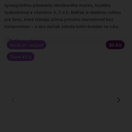
synergickému pôsobeniu slimákového mucínu, kyseliny
hyalurónovej a vitamínov A, C a E. Balíček je ideálnou voľbou
pre ženy, ktoré hľadajú účinnú prírodnú starostlivosť bez
kompromisov – a ako darček získate krém-booster na ruky.
Akcie júl – august
30.8
b
Zľava 45 %