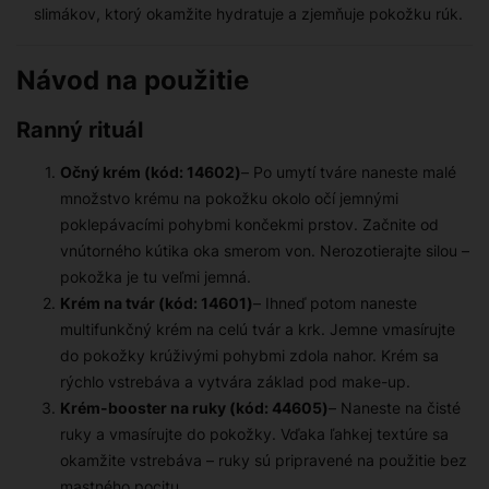
slimákov, ktorý okamžite hydratuje a zjemňuje pokožku rúk.
Návod na použitie
Ranný rituál
Očný krém (kód: 14602)
– Po umytí tváre naneste malé
množstvo krému na pokožku okolo očí jemnými
poklepávacími pohybmi končekmi prstov. Začnite od
vnútorného kútika oka smerom von. Nerozotierajte silou –
pokožka je tu veľmi jemná.
Krém na tvár (kód: 14601)
– Ihneď potom naneste
multifunkčný krém na celú tvár a krk. Jemne vmasírujte
do pokožky krúživými pohybmi zdola nahor. Krém sa
rýchlo vstrebáva a vytvára základ pod make-up.
Krém-booster na ruky (kód: 44605)
– Naneste na čisté
ruky a vmasírujte do pokožky. Vďaka ľahkej textúre sa
okamžite vstrebáva – ruky sú pripravené na použitie bez
mastného pocitu.