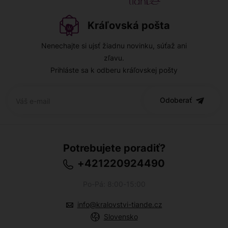
Kráľovská pošta
Nenechajte si ujsť žiadnu novinku, súťaž ani
zľavu.
Prihláste sa k odberu kráľovskej pošty
Odoberať
Potrebujete poradiť?
+421220924490
Po-Pá: 8:00-15:00
info@kralovstvi-tiande.cz
Slovensko