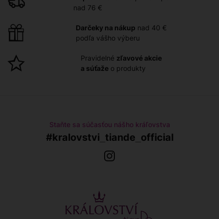
Zľava 30%
Zľava 15%
nad 76 €
Darčeky na nákup
nad 40 €
podľa vášho výberu
Pravidelné
zľavové akcie
a súťaže
o produkty
Staňte sa súčasťou nášho kráľovstva
Zázvorový nápoj
Zubná pasta Sanchi so
zeleným čajom a ženšen
#kralovstvi_tiande_official
Sanchi
skladom
skladom
1.3 bodov
5 bodov
1,70 €
7,05 €
2,40 €
8,30 €
9,44 € / 100 g