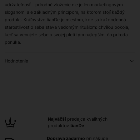
udržateľnosť – prírodné zloženie nie je len marketingovým
sloganom, ale základným princípom, na ktorom stojí každý
produkt. Kráľovstvo tianDe je miestom, kde sa každodenná
starostlivosť o seba stáva vedomým rituálom: chvíľou pokoja,
keď sa venujete sebe a svojej pleti tým najlepším, čo príroda
ponúka.
Hodnotenie
Najväčší
predajca kvalitných
produktov
tianDe
Doprava zadarmo
pri nákupe