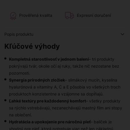
Prověřená kvalita
Expresní doručení
Popis produktu
Kľúčové výhody
Kompletná starostlivosť v jednom balení
– tri produkty
pokrývajú tvár, okolie očí aj ruky, takže nič nezostane bez
pozornosti.
Synergia prírodných zložiek
– slimákový mucín, kyselina
hyalurónová a vitamíny A, C a E pôsobia vo všetkých troch
produktoch konzistentne a vzájomne sa dopĺňajú.
Ľahké textúry pre každodenný komfort
– všetky produkty
sa rýchlo vstrebávajú, nezanechávajú mastný film ani stopy
na oblečení.
Hydratácia a upokojenie pre náročnú pleť
– balíček je
vhodný pre pleť, ktorá potrebuje viac než len základnú