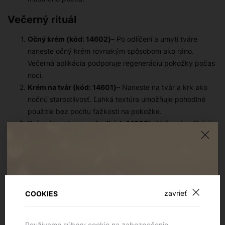
Večerný rituál
Očný krém (kód: 14602)
– Po odlíčení a umytí tváre
naneste očný krém rovnakým spôsobom ako ráno.
Večerná aplikácia podporuje regeneráciu pokožky počas
noci.
Krém na tvár (kód: 14601)
– Naneste na tvár a krk ako
nočnú starostlivosť. Ľahká textúra umožňuje pohodlné
použitie bez pocitu ťažkosti na pokožke.
Krém-booster na ruky (kód: 44605)
– Večerná aplikácia
pred spaním je ideálnou príležitosťou na intenzívnejšie
vstrebávanie – naneste ho vo väčšom množstve a
nechajte pôsobiť cez noc.
Doba používania a odporúčania
zavrieť
COOKIES
Pre dosiahnutie najlepších výsledkov používajte produkty
pravidelne každý deň – ráno aj večer.
Pri aplikácii očného krému sa vyhnite priamemu kontaktu s
Používame súbory cookie na zabezpečenie