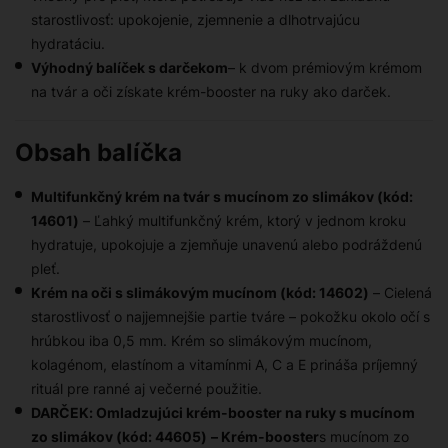
starostlivosť: upokojenie, zjemnenie a dlhotrvajúcu
hydratáciu.
Výhodný balíček s darčekom
– k dvom prémiovým krémom
na tvár a oči získate krém-booster na ruky ako darček.
Obsah balíčka
Multifunkčný krém na tvár s mucínom zo slimákov (kód:
14601)
– Ľahký multifunkčný krém, ktorý v jednom kroku
hydratuje, upokojuje a zjemňuje unavenú alebo podráždenú
pleť.
Krém na oči s slimákovým mucínom (kód: 14602)
– Cielená
starostlivosť o najjemnejšie partie tváre – pokožku okolo očí s
hrúbkou iba 0,5 mm. Krém so slimákovým mucínom,
kolagénom, elastínom a vitamínmi A, C a E prináša príjemný
rituál pre ranné aj večerné použitie.
DARČEK: Omladzujúci krém-booster na ruky s mucínom
zo slimákov (kód: 44605)
– Krém-booster
s mucínom zo