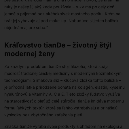
ruky je najlepší, aký kedy používala – ruky má po celý deň
jemné a príjemné bez akéhokoľvek mastného pocitu. Krém na
tvár jej vyhovuje aj pod make-up. Nabudúce si jeden balíček
objednám aj pre seba.“
Kráľovstvo tianDe – životný štýl
modernej ženy
Za každým produktom tianDe stojí filozofia, ktorá spája
múdrosť tradičnej čínskej medicíny s modernými kozmetickými
technológiami. Slimákova sliz – kľúčová zložka tohto balíčka –
je prírodná látka prirodzene bohatá na kolagén, elastín, kyselinu
hyalurónovú a vitamíny A, C a E. Tieto zložky ľudstvo využíva
na starostlivosť o pleť už celé stáročia; tianDe im dáva modernú
formu ľahkých textúr, ktoré sa ľahko vstrebávajú a prinášajú
výsledky bez zbytočného zaťaženia pleti.
Značka tianDe vyrába svoje produkty s ohľadom na ekológiu a