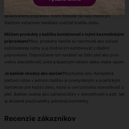
dvakrát denne?
Pri pravidelnom používaní ráno a večer vydrží
každý produkt približne 4–6 týždňov v závislosti od množstva
aplikovaného prípravku. Krém-booster na ruky môže pri
štedrom večernom nanášaní vydržať kratšiu dobu.
Môžem produkty z balíčka kombinovať s inými kozmetickými
prípravkami?
Áno, produkty tianDe sú navrhnuté ako súčasť
každodennej rutiny a je možné ich kombinovať s ďalšími
prípravkami. Odporúčame ich nanášať na čistú pleť ako prvú
vrstvu starostlivosti, pred prípadnými sérami alebo make-upom.
Je balíček vhodný ako darček?
Rozhodne áno. Kompletná
pleťová rutina v jednom balíčku je premysleným a praktickým
darčekom pre každú ženu, ktorá si cení prírodnú starostlivosť o
pleť. Balíček ocenia ako začiatočníčky v starostlivosti o pleť, tak
aj skúsené používateľky prírodnej kozmetiky.
Recenzie zákazníkov